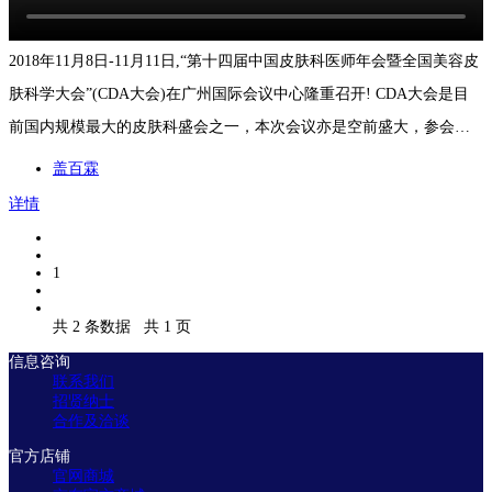
2018年11月8日-11月11日,“第十四届中国皮肤科医师年会暨全国美容皮
肤科学大会”(CDA大会)在广州国际会议中心隆重召开! CDA大会是目
前国内规模最大的皮肤科盛会之一，本次会议亦是空前盛大，参会人
数和场次都是新高，各类发言和投稿精彩纷呈，逾万名皮肤科医师共
盖百霖
襄盛会。盖百霖白癜风遮盖剂作为遮盖行业代表受邀参加，得到了大
详情
会专家医师的肯定和赞扬！并且分享了遮盖疗法在白癜风治疗中的必
要性。
1
共 2 条数据
共 1 页
信息咨询
联系我们
招贤纳士
合作及洽谈
官方店铺
官网商城