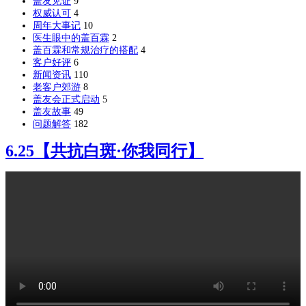
盖友见证
9
权威认可
4
周年大事记
10
医生眼中的盖百霖
2
盖百霖和常规治疗的搭配
4
客户好评
6
新闻资讯
110
老客户郊游
8
盖友会正式启动
5
盖友故事
49
问题解答
182
6.25【共抗白斑·你我同行】