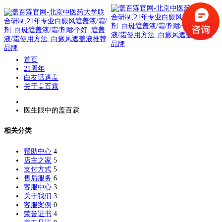
首页
21周年
白友话遮盖
关于盖百霖
医生眼中的盖百霖
相关分类
帮助中心
4
店主之家
5
支付方式
5
售后服务
6
客服中心
3
关于我们
3
客服案例
0
荣誉证书
4