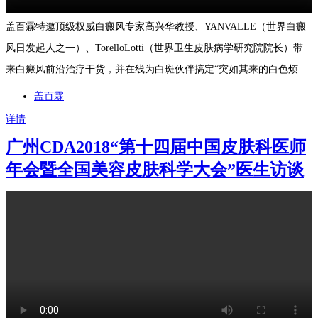
盖百霖特邀顶级权威白癜风专家高兴华教授、YANVALLE（世界白癜
风日发起人之一）、TorelloLotti（世界卫生皮肤病学研究院院长）带
来白癜风前沿治疗干货，并在线为白斑伙伴搞定“突如其来的白色烦
恼”邀请你与盖百霖/白社汇开启白斑知识库的神秘大门，在线云直播
盖百霖
get医学专家权威白斑管理小知识，无惧白白，一心向阳，自信生活！
详情
广州CDA2018“第十四届中国皮肤科医师
年会暨全国美容皮肤科学大会”医生访谈