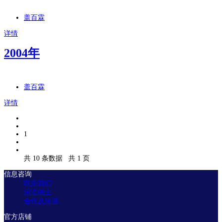
盖百霖
详情
2004年
盖百霖
详情
1
共 10 条数据
共 1 页
信息咨询
联系我们
招贤纳士
合作及洽谈
官方店铺