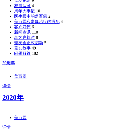
盖友见证
9
权威认可
4
周年大事记
10
医生眼中的盖百霖
2
盖百霖和常规治疗的搭配
4
客户好评
6
新闻资讯
110
老客户郊游
8
盖友会正式启动
5
盖友故事
49
问题解答
182
20周年
盖百霖
详情
2020年
盖百霖
详情