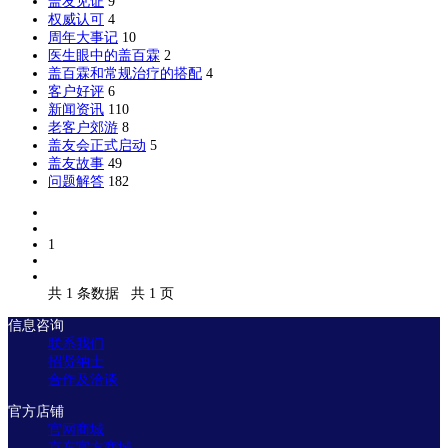
盖友见证
9
权威认可
4
周年大事记
10
医生眼中的盖百霖
2
盖百霖和常规治疗的搭配
4
客户好评
6
新闻资讯
110
老客户郊游
8
盖友会正式启动
5
盖友故事
49
问题解答
182
1
共 1 条数据
共 1 页
信息咨询
联系我们
招贤纳士
合作及洽谈
官方店铺
官网商城
京东官方商城